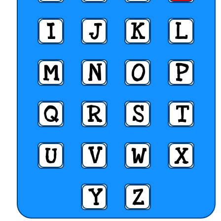
I
J
K
L
M
N
O
P
Q
R
S
T
U
V
W
X
Y
Z