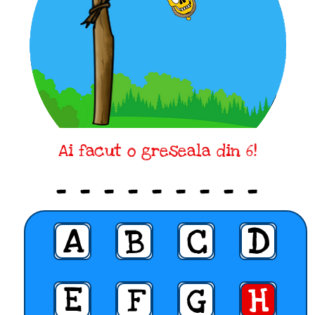
Ai facut o greseala din 6!
_ _ _ _ _ _ _ _ _
A
B
C
D
E
F
G
H