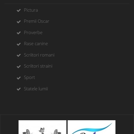
Pictura
Premii Oscar
Proverbe
Rase canine
Scriitori romani
Scriitori straini
Sport
Statele lumii