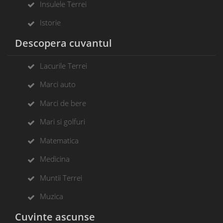
Insulele Terrei
Istorie
Descopera cuvantul
Lacurile Terrei
Marci auto
Marci de bere
Mari si golfuri
Matematica
Medicina
Muntii Terrei
Muzica
Cuvinte ascunse