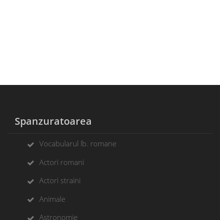
Spanzuratoarea
Vocabularul lb. romane
Actori romani
Actori straini
Animale
Astronomie