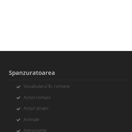
Spanzuratoarea
Vocabularul lb. romane
Actori romani
Actori straini
Animale
Astronomie