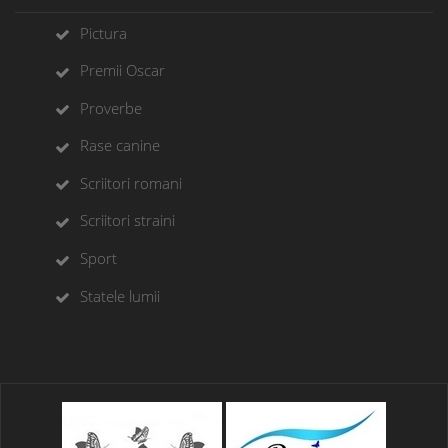
Pictura
Premii Oscar
Proverbe
Rase canine
Scriitori romani
Scriitori straini
Sport
Statele lumii