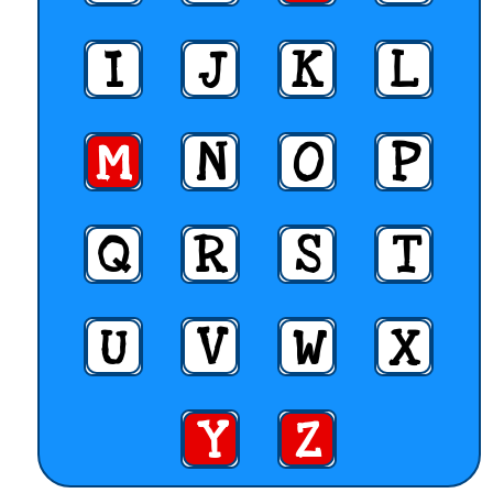
I
J
K
L
M
N
O
P
Q
R
S
T
U
V
W
X
Y
Z