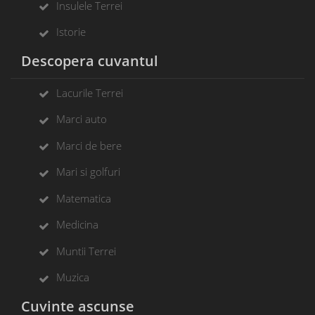
Insulele Terrei
Istorie
Descopera cuvantul
Lacurile Terrei
Marci auto
Marci de bere
Mari si golfuri
Matematica
Medicina
Muntii Terrei
Muzica
Cuvinte ascunse