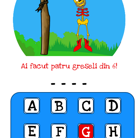
Ai facut patru greseli din 6!
_ _ _ _
A
B
C
D
E
F
G
H