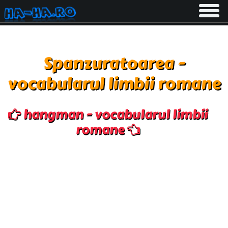
Toggle
navigati
Spanzuratoarea -
vocabularul limbii romane
hangman - vocabularul limbii
romane