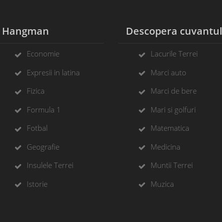
Hangman
Descopera cuvantu
Economie
Lacurile Terrei
Expresii in latina
Marci auto
Fizica
Marci de bere
Formula 1
Mari si golfuri
Fotbal
Matematica
Geografie
Medicina
Insulele Terrei
Muntii Terrei
Istorie
Muzica