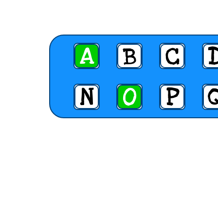
A
B
C
N
O
P