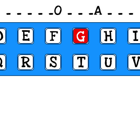
_ _ _ _ _O _ _ _A _ _ _
D
E
F
G
H
I
Q
R
S
T
U
V