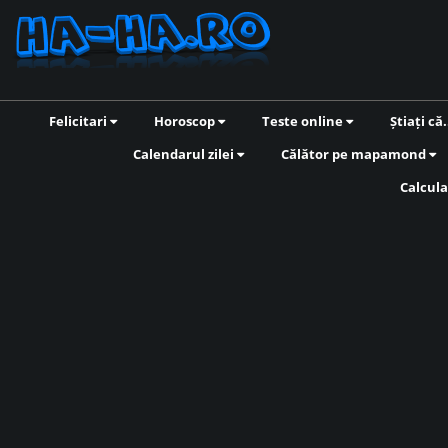
Felicitari
Horoscop
Teste online
Știați că.
Calendarul zilei
Călător pe mapamond
Calcula