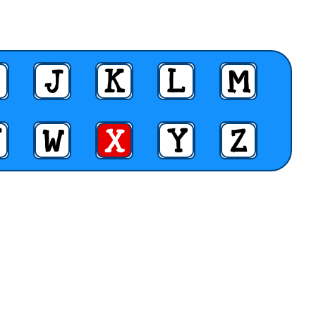
J
K
L
M
W
X
Y
Z