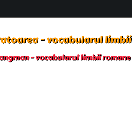
atoarea - vocabularul limbi
angman - vocabularul limbii romane