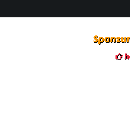
Spanzur
h