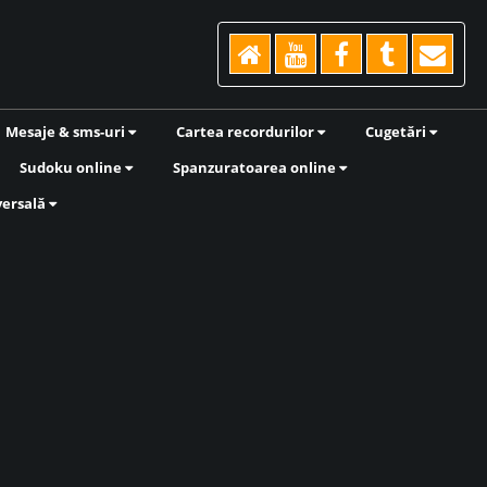
Mesaje & sms-uri
Cartea recordurilor
Cugetări
Sudoku online
Spanzuratoarea online
versală