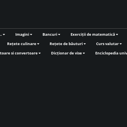
..
Imagini
Bancuri
Exerciții de matematică
Rețete culinare
Rețete de băuturi
Curs valutar
toare si convertoare
Dicționar de vise
Enciclopedia uni