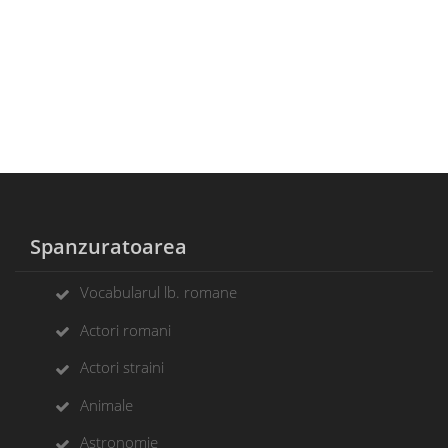
Spanzuratoarea
Vocabularul lb. romane
Actori romani
Actori straini
Animale
Astronomie