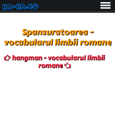
Toggle
navigati
Spanzuratoarea -
vocabularul limbii romane
hangman - vocabularul limbii
romane