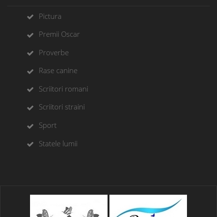
Pictura
Premii Oscar
Proverbe
Rase canine
Scriitori romani
Scriitori straini
Sport
Statele lumii