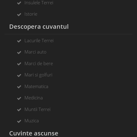
Insulele Terrei
Istorie
Descopera cuvantul
Lacurile Terrei
Marci auto
Marci de bere
Mari si golfuri
Matematica
Medicina
Muntii Terrei
Muzica
Cuvinte ascunse