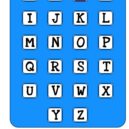
I
J
K
L
M
N
O
P
Q
R
S
T
U
V
W
X
Y
Z