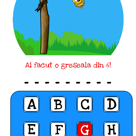
Ai facut o greseala din 6!
_ _ _ _ _ _ _ _ _
A
B
C
D
E
F
G
H