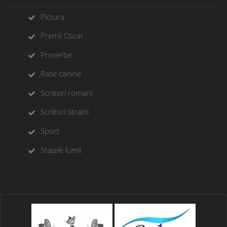
Pictura
Premii Oscar
Proverbe
Rase canine
Scriitori romani
Scriitori straini
Sport
Statele lumii