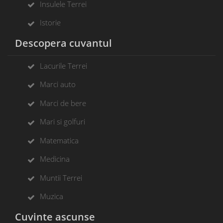
Insulele Terrei
Istorie
Descopera cuvantul
Lacurile Terrei
Marci auto
Marci de bere
Mari si golfuri
Matematica
Medicina
Muntii Terrei
Muzica
Cuvinte ascunse