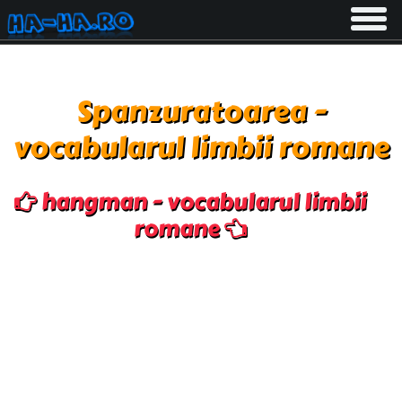
Toggle
navigati
Spanzuratoarea -
vocabularul limbii romane
hangman - vocabularul limbii
romane