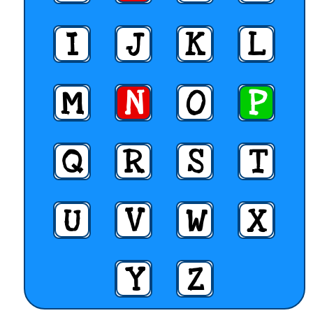
I
J
K
L
M
N
O
P
Q
R
S
T
U
V
W
X
Y
Z