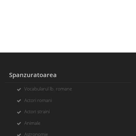
Spanzuratoarea
Vocabularul lb. romane
Actori romani
Actori straini
Animale
Astronomie