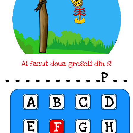
Ai facut doua greseli din 6!
_ _ _ _ _ _ _ _ _ _P _ _
A
B
C
D
E
F
G
H