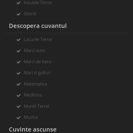
Insulele Terrei
Istorie
Descopera cuvantul
Lacurile Terrei
Marci auto
Marci de bere
Mari si golfuri
Matematica
Medicina
Muntii Terrei
Muzica
Cuvinte ascunse