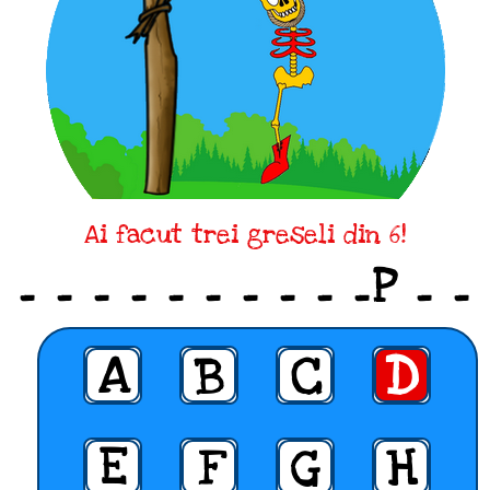
Ai facut trei greseli din 6!
_ _ _ _ _ _ _ _ _ _P _ _
A
B
C
D
E
F
G
H