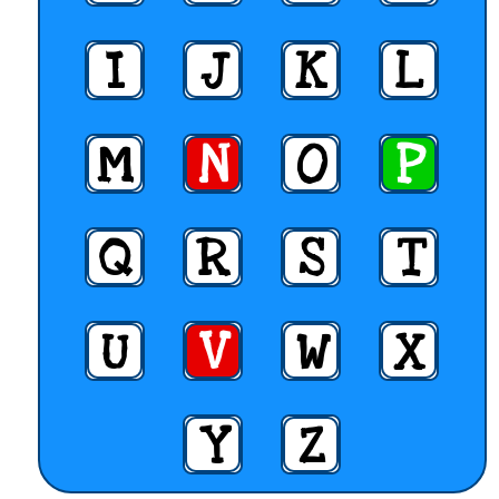
I
J
K
L
M
N
O
P
Q
R
S
T
U
V
W
X
Y
Z