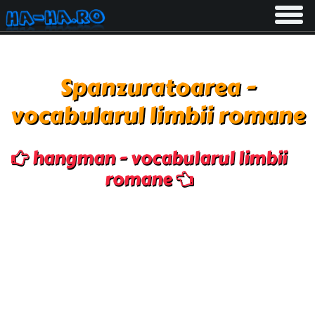
Toggle
navigati
Spanzuratoarea -
vocabularul limbii romane
hangman - vocabularul limbii
romane