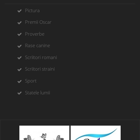
Pictura
Premii Oscar
Proverbe
Rase canine
Scriitori romani
Scriitori straini
Sport
Statele lumii