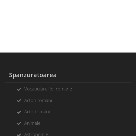
Spanzuratoarea
Vocabularul lb. romane
Actori romani
Actori straini
Animale
Astronomie