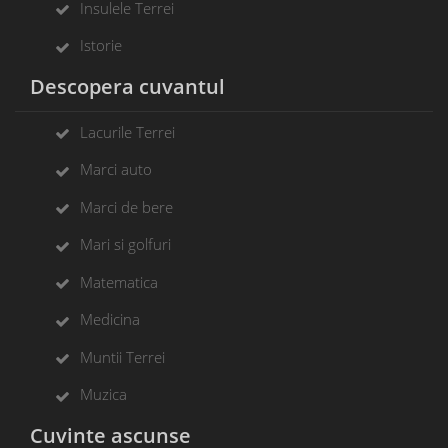
Insulele Terrei
Istorie
Descopera cuvantul
Lacurile Terrei
Marci auto
Marci de bere
Mari si golfuri
Matematica
Medicina
Muntii Terrei
Muzica
Cuvinte ascunse