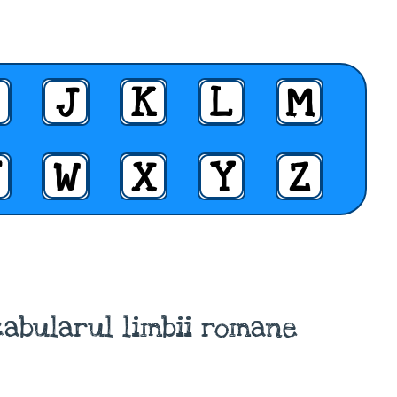
J
K
L
M
W
X
Y
Z
abularul limbii romane