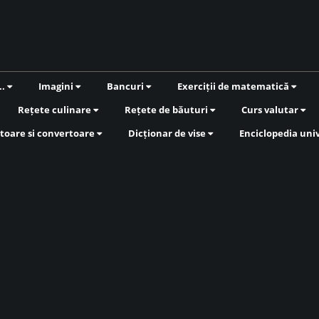
..
Imagini
Bancuri
Exerciții de matematică
Rețete culinare
Rețete de băuturi
Curs valutar
toare si convertoare
Dicționar de vise
Enciclopedia uni