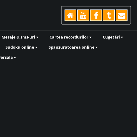
Mesaje & sms-uri
Cartea recordurilor
Cugetări
Sudoku online
Spanzuratoarea online
versală