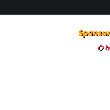
Spanzur
h