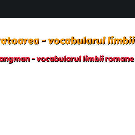
atoarea - vocabularul limbi
angman - vocabularul limbii romane