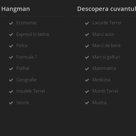
Hangman
Descopera cuvantu
Economie
Lacurile Terrei
Expresii in latina
Marci auto
Fizica
Marci de bere
Formula 1
Mari si golfuri
Fotbal
Matematica
Geografie
Medicina
Insulele Terrei
Muntii Terrei
Istorie
Muzica