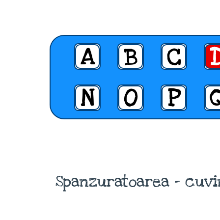
A
B
C
N
O
P
Spanzuratoarea - cuvi