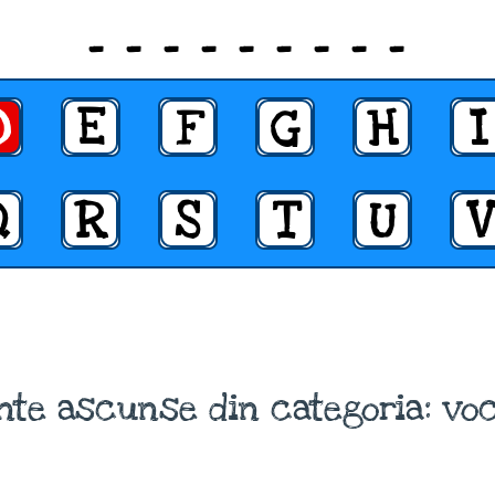
_ _ _ _ _ _ _ _ _
D
E
F
G
H
I
Q
R
S
T
U
V
nte ascunse din categoria: voc