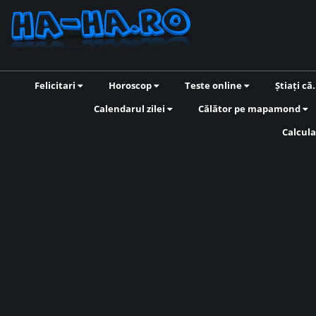
Felicitari
Horoscop
Teste online
Știați că.
Calendarul zilei
Călător pe mapamond
Calcula