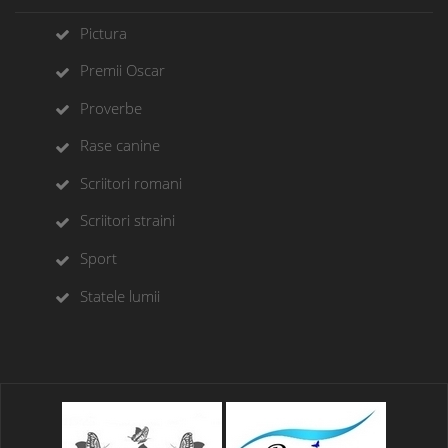
Pictura
Premii Oscar
Proverbe
Rase canine
Scriitori romani
Scriitori straini
Sport
Statele lumii