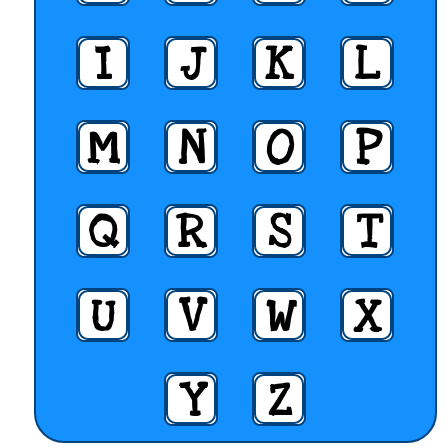
I
J
K
L
M
N
O
P
Q
R
S
T
U
V
W
X
Y
Z