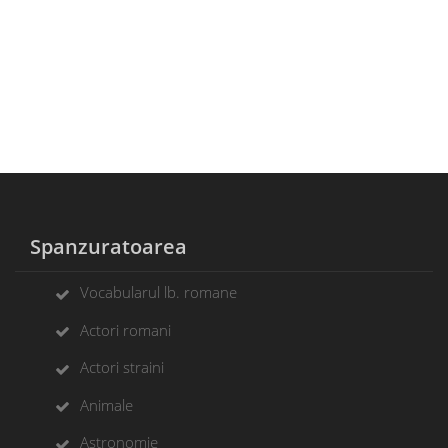
Spanzuratoarea
Vocabularul lb. romane
Actori romani
Actori straini
Animale
Astronomie