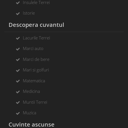
Insulele Terrei
Istorie
Descopera cuvantul
Lacurile Terrei
Marci auto
Marci de bere
Mari si golfuri
Matematica
Medicina
Muntii Terrei
Muzica
Cuvinte ascunse