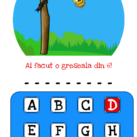
Ai facut o greseala din 6!
_ _ _ _ _ _ _ _ _
A
B
C
D
E
F
G
H