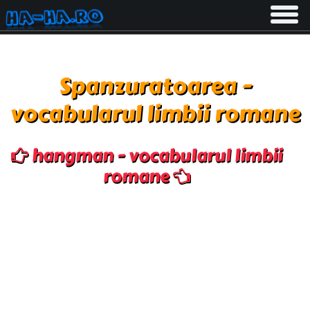
Toggle
navigati
Spanzuratoarea -
vocabularul limbii romane
hangman - vocabularul limbii
romane