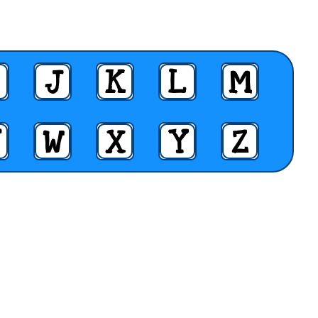
J
K
L
M
W
X
Y
Z