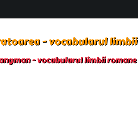
atoarea - vocabularul limbi
angman - vocabularul limbii romane