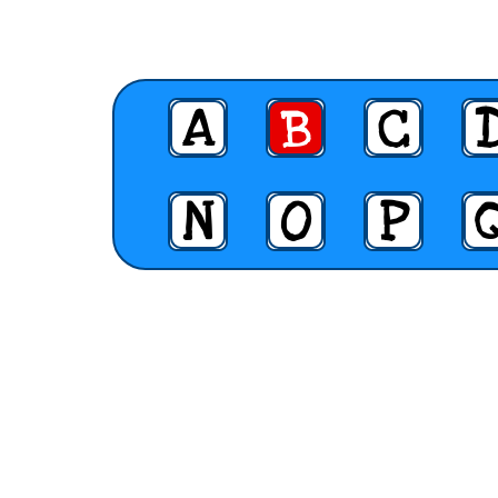
A
B
C
N
O
P