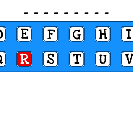
_ _ _ _ _ _ _ _ _
D
E
F
G
H
I
Q
R
S
T
U
V