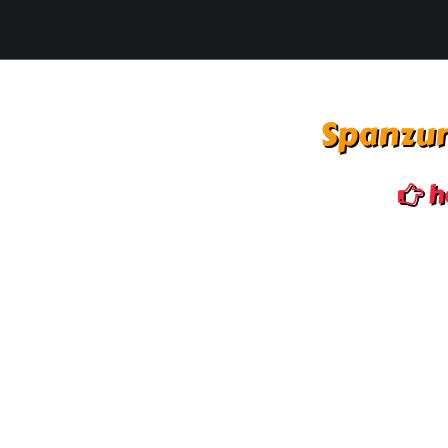
Spanzur
h