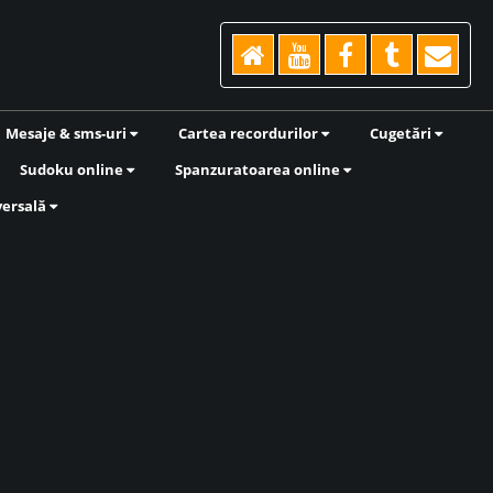
Mesaje & sms-uri
Cartea recordurilor
Cugetări
Sudoku online
Spanzuratoarea online
versală