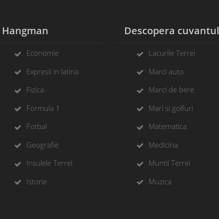
Hangman
Descopera cuvantu
Economie
Lacurile Terrei
Expresii in latina
Marci auto
Fizica
Marci de bere
Formula 1
Mari si golfuri
Fotbal
Matematica
Geografie
Medicina
Insulele Terrei
Muntii Terrei
Istorie
Muzica