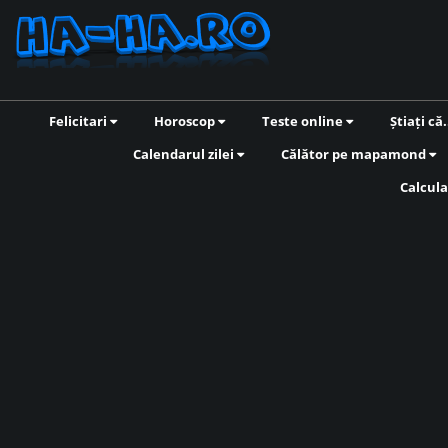
Felicitari
Horoscop
Teste online
Știați că.
Calendarul zilei
Călător pe mapamond
Calcula