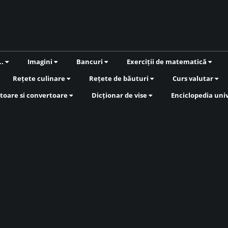
..
Imagini
Bancuri
Exerciții de matematică
Rețete culinare
Rețete de băuturi
Curs valutar
toare si convertoare
Dicționar de vise
Enciclopedia uni