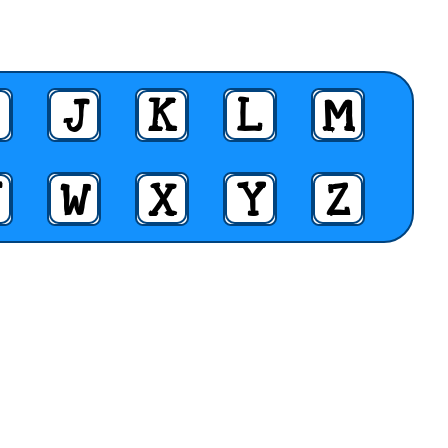
J
K
L
M
W
X
Y
Z