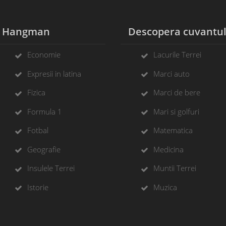
Hangman
Descopera cuvantu
Economie
Lacurile Terrei
Expresii in latina
Marci auto
Fizica
Marci de bere
Formula 1
Mari si golfuri
Fotbal
Matematica
Geografie
Medicina
Insulele Terrei
Muntii Terrei
Istorie
Muzica