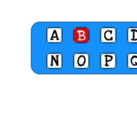
A
B
C
N
O
P