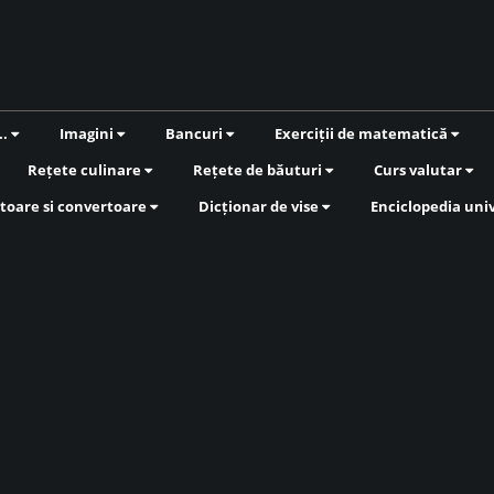
..
Imagini
Bancuri
Exerciții de matematică
Rețete culinare
Rețete de băuturi
Curs valutar
toare si convertoare
Dicționar de vise
Enciclopedia uni