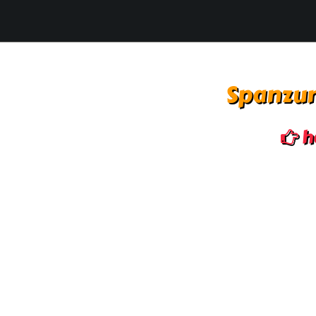
Spanzur
h