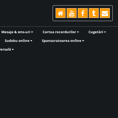
Mesaje & sms-uri
Cartea recordurilor
Cugetări
Sudoku online
Spanzuratoarea online
versală