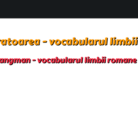
atoarea - vocabularul limbi
angman - vocabularul limbii romane