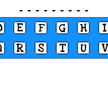
_ _ _ _ _ _ _ _ _
D
E
F
G
H
I
Q
R
S
T
U
V