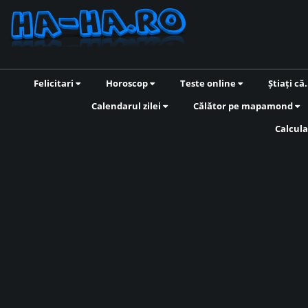
Felicitari
Horoscop
Teste online
Știați că.
Calendarul zilei
Călător pe mapamond
Calcula