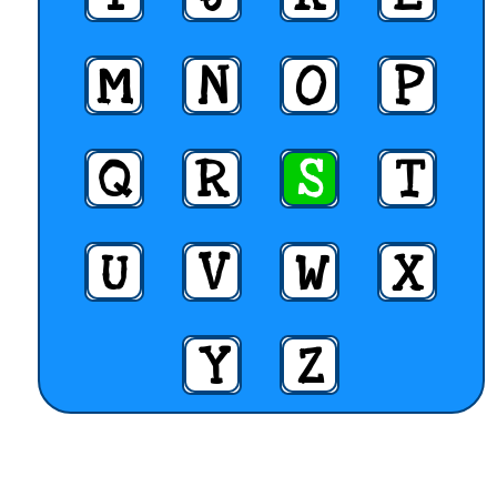
M
N
O
P
Q
R
S
T
U
V
W
X
Y
Z