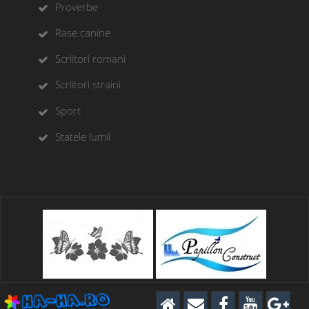
Proverbe
Rase canine
Scriitori romani
Scriitori straini
Sport
Statele lumii