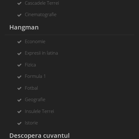
Cascadele Terrei
Cinematografie
Hangman
Economie
Expresii in latina
Fizica
Formula 1
Fotbal
Geografie
Insulele Terrei
Istorie
Descopera cuvantul