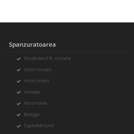
Spanzuratoarea
Vocabularul lb. romane
Actori romani
Actori straini
Animale
Astronomie
Biologie
Capitalele lumii