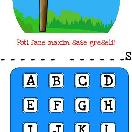
Poti face maxim sase greseli!
_ _ _ _ _ _ _ _ _ _ _ _S
A
B
C
D
E
F
G
H
I
J
K
L