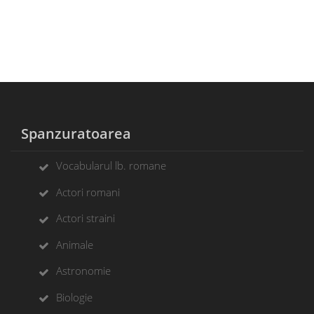
Spanzuratoarea
Vocabularul lb. romane
Actori romani
Actori straini
Animale
Astronomie
Biologie