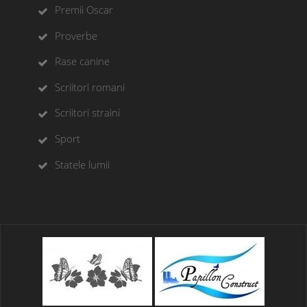
Premii Oscar
Proverbe
Rase canine
Scriitori romani
Scriitori straini
Sport
Statele lumii