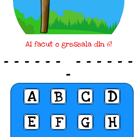
Ai facut o greseala din 6!
_ _ _ _ _ _ _ _ _ _ _ _
_
A
B
C
D
E
F
G
H