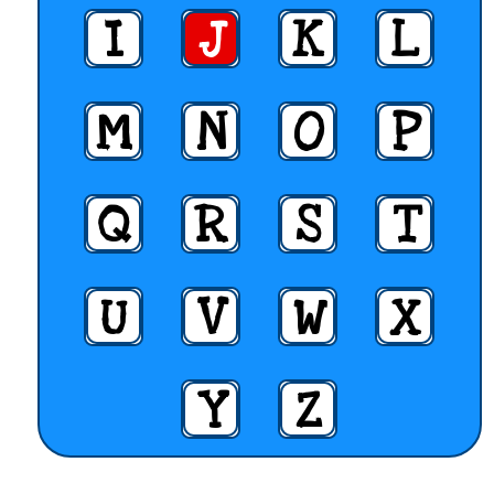
I
J
K
L
M
N
O
P
Q
R
S
T
U
V
W
X
Y
Z