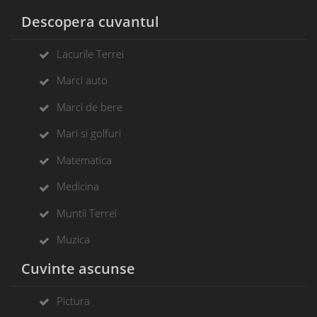
Descopera cuvantul
Lacurile Terrei
Marci auto
Marci de bere
Mari si golfuri
Matematica
Medicina
Muntii Terrei
Muzica
Cuvinte ascunse
Pictura