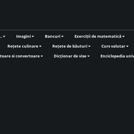
..
Imagini
Bancuri
Exerciții de matematică
Rețete culinare
Rețete de băuturi
Curs valutar
toare si convertoare
Dicționar de vise
Enciclopedia uni