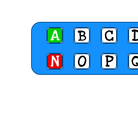
A
B
C
N
O
P