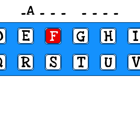
_A _ _ _ _ _ _ _
D
E
F
G
H
I
Q
R
S
T
U
V