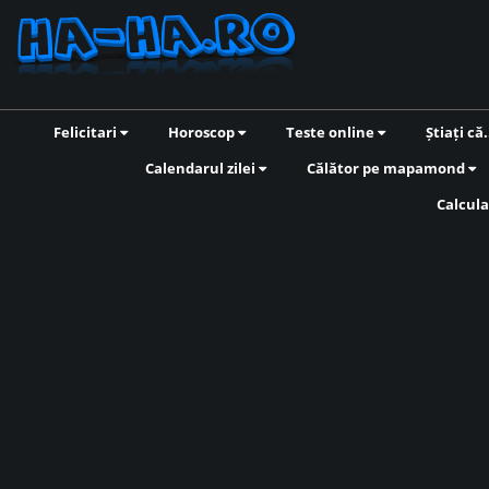
Felicitari
Horoscop
Teste online
Știați că.
Calendarul zilei
Călător pe mapamond
Calcula