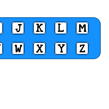
J
K
L
M
W
X
Y
Z