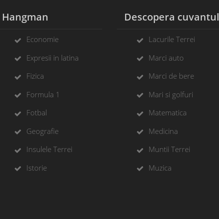
Hangman
Descopera cuvantu
Economie
Lacurile Terrei
Expresii in latina
Marci auto
Fizica
Marci de bere
Formula 1
Mari si golfuri
Fotbal
Matematica
Geografie
Medicina
Insulele Terrei
Muntii Terrei
Istorie
Muzica