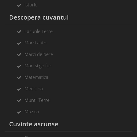
Istorie
Descopera cuvantul
Lacurile Terrei
Marci auto
Marci de bere
Mari si golfuri
Matematica
Medicina
Muntii Terrei
Muzica
Cuvinte ascunse