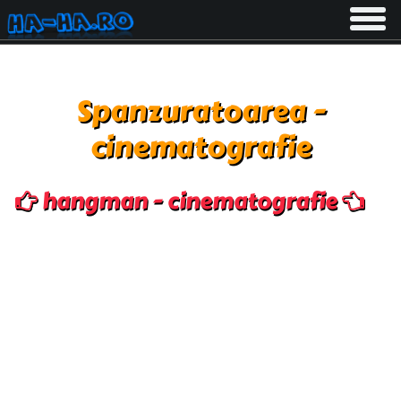
Toggle
navigati
Spanzuratoarea -
cinematografie
hangman - cinematografie