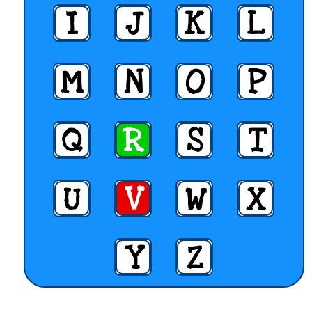
I
J
K
L
M
N
O
P
Q
R
S
T
U
V
W
X
Y
Z