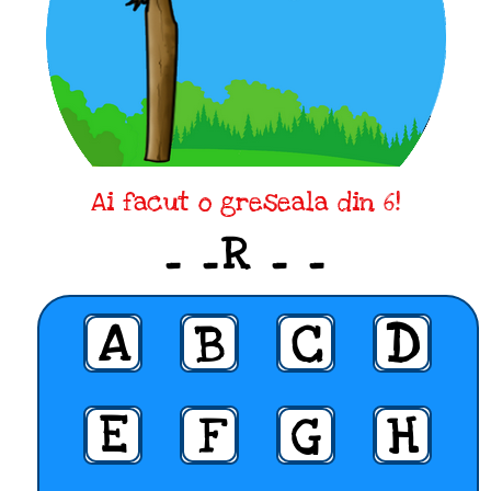
Ai facut o greseala din 6!
_ _R _ _
A
B
C
D
E
F
G
H