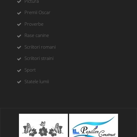
Pictura
Premii Oscar
Proverbe
Rase canine
Scriitori romani
Scriitori straini
Sport
Statele lumii