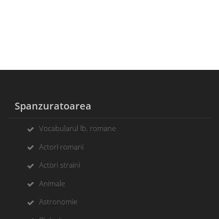
Spanzuratoarea
Vocabularul lb. romane
Actori romani
Actori straini
Animale
Astronomie