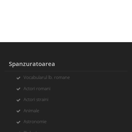
Spanzuratoarea
Vocabularul lb. romane
Actori romani
Actori straini
Animale
Astronomie