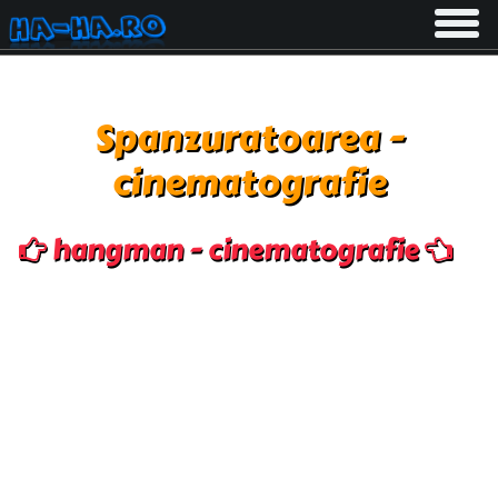
Toggle
navigati
Spanzuratoarea -
cinematografie
hangman - cinematografie