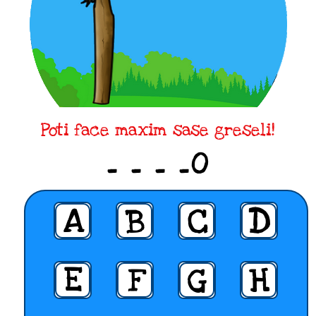
Poti face maxim sase greseli!
_ _ _ _O
A
B
C
D
E
F
G
H