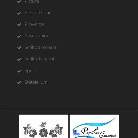
Pictura
Premii Oscar
Proverbe
Rase canine
Scriitori romani
Scriitori straini
Sport
Statele lumii