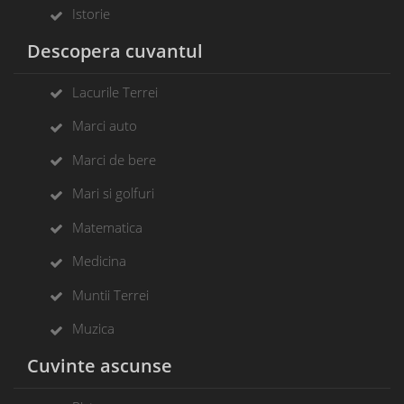
Istorie
Descopera cuvantul
Lacurile Terrei
Marci auto
Marci de bere
Mari si golfuri
Matematica
Medicina
Muntii Terrei
Muzica
Cuvinte ascunse