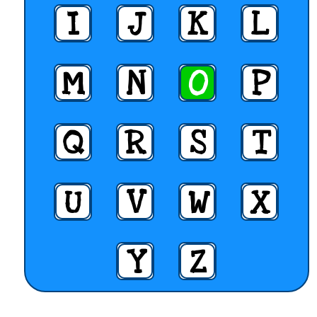
I
J
K
L
M
N
O
P
Q
R
S
T
U
V
W
X
Y
Z