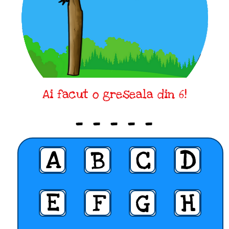
Ai facut o greseala din 6!
_ _ _ _ _
A
B
C
D
E
F
G
H