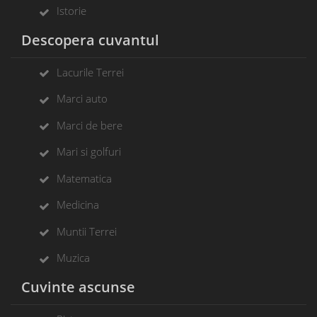
Istorie
Descopera cuvantul
Lacurile Terrei
Marci auto
Marci de bere
Mari si golfuri
Matematica
Medicina
Muntii Terrei
Muzica
Cuvinte ascunse