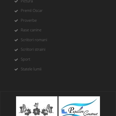
Pictura
Premii Oscar
Proverbe
Rase canine
Scriitori romani
Scriitori straini
Sport
Statele lumii