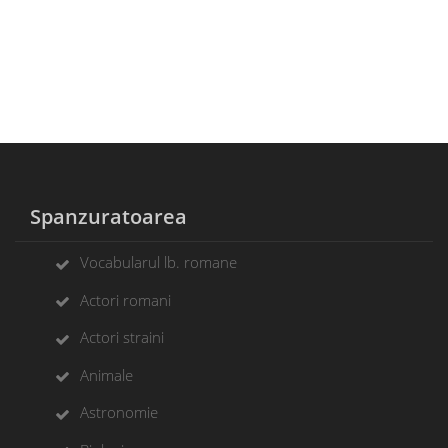
Spanzuratoarea
Vocabularul lb. romane
Actori romani
Actori straini
Animale
Astronomie