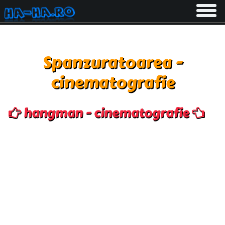
Toggle
navigati
Spanzuratoarea -
cinematografie
hangman - cinematografie