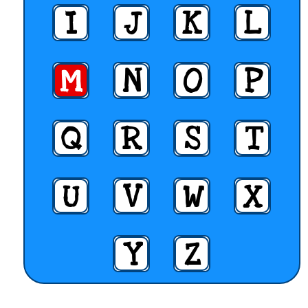
I
J
K
L
M
N
O
P
Q
R
S
T
U
V
W
X
Y
Z