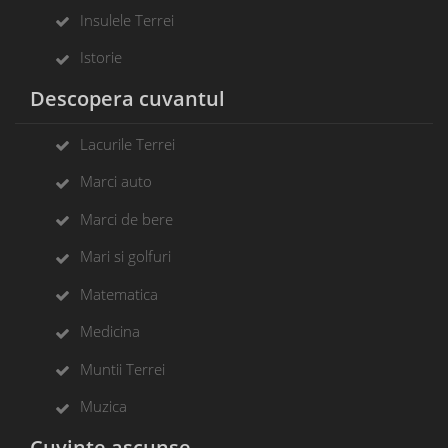
Insulele Terrei
Istorie
Descopera cuvantul
Lacurile Terrei
Marci auto
Marci de bere
Mari si golfuri
Matematica
Medicina
Muntii Terrei
Muzica
Cuvinte ascunse