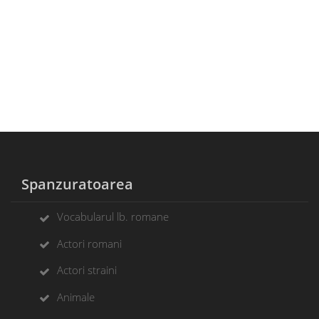
Spanzuratoarea
Vocabularul lb. romane
Actori romani
Actori straini
Animale