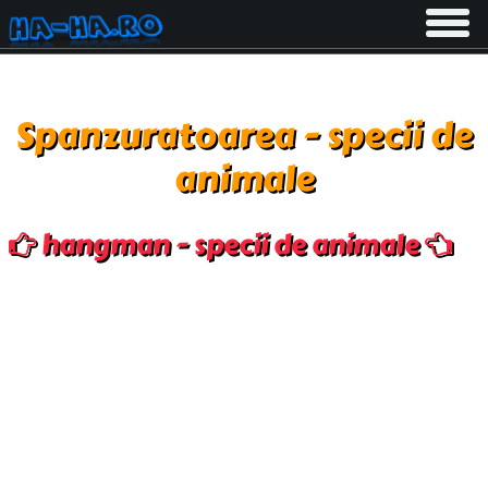
Toggle
navigati
Spanzuratoarea - specii de
animale
hangman - specii de animale