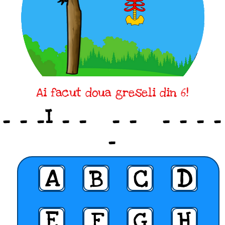
Ai facut doua greseli din 6!
_ _ _I _ _ _ _ _ _ _ _
_
A
B
C
D
E
F
G
H