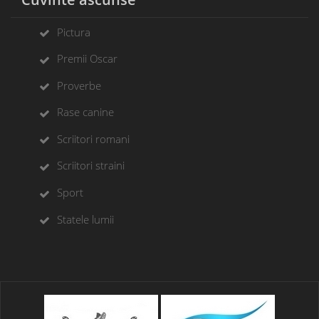
Pictura
Premii Oscar
Proverbe
Rase canine
Scriitori romani
Scriitori straini
Sport
Statele lumii