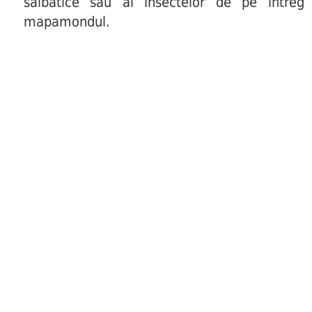
salbatice sau al insectelor de pe intreg
mapamondul.