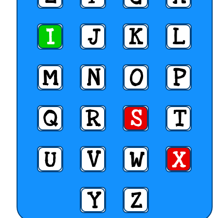
I
J
K
L
M
N
O
P
Q
R
S
T
U
V
W
X
Y
Z