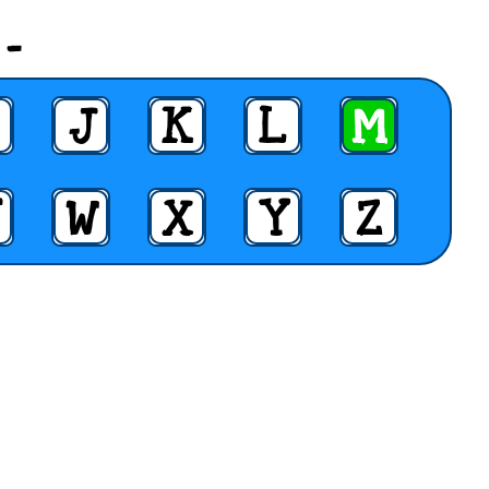
 _
J
K
L
M
W
X
Y
Z