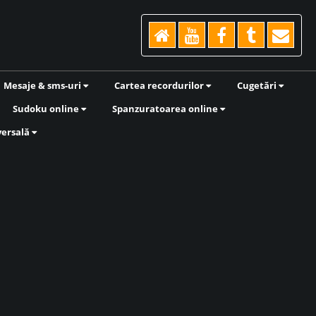
Mesaje & sms-uri
Cartea recordurilor
Cugetări
Sudoku online
Spanzuratoarea online
versală