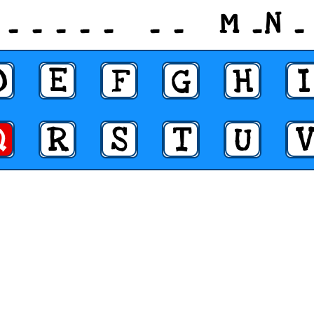
 _ _ _ _ _ _ _ M _N _
D
E
F
G
H
I
Q
R
S
T
U
V