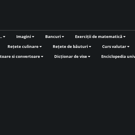
..
Imagini
Bancuri
Exerciții de matematică
Rețete culinare
Rețete de băuturi
Curs valutar
toare si convertoare
Dicționar de vise
Enciclopedia uni