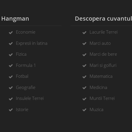
Hangman
Descopera cuvantu
Economie
Lacurile Terrei
Expresii in latina
Marci auto
Fizica
Marci de bere
Formula 1
Mari si golfuri
Fotbal
Matematica
Geografie
Medicina
Insulele Terrei
Muntii Terrei
Istorie
Muzica