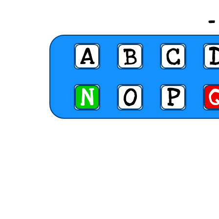
_
A
B
C
N
O
P