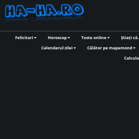
Felicitari
Horoscop
Teste online
Știați că.
Calendarul zilei
Călător pe mapamond
Calcula